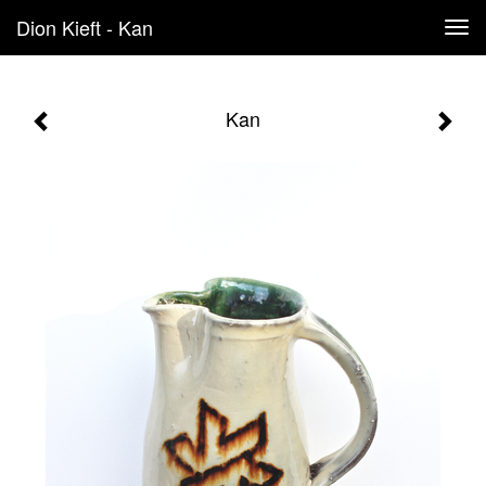
Dion Kieft - Kan
Tog
navi
Kan