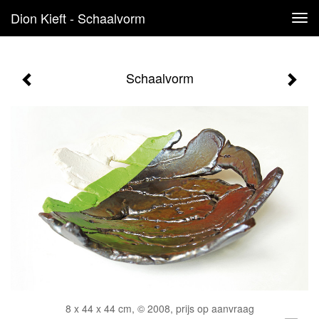
Dion Kieft - Schaalvorm
Tog
navi
Schaalvorm
8 x 44 x 44 cm, © 2008, prijs op aanvraag