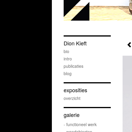
Dion Kieft
bio
intro
publicaties
blog
exposities
overzicht
galerie
- functioneel werk
- wandobjecten