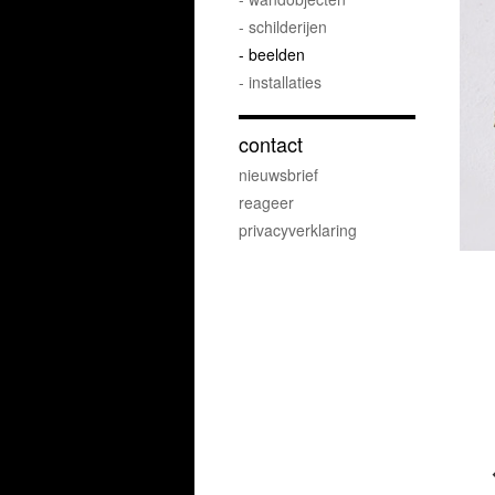
- schilderijen
- beelden
- installaties
contact
nieuwsbrief
reageer
privacyverklaring