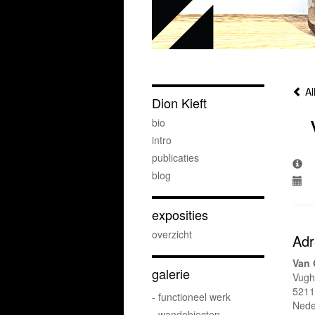
Al
Dion Kieft
bio
intro
publicaties
blog
exposities
overzicht
Adr
Van 
galerie
Vugh
5211
- functioneel werk
Nede
- wandobjecten